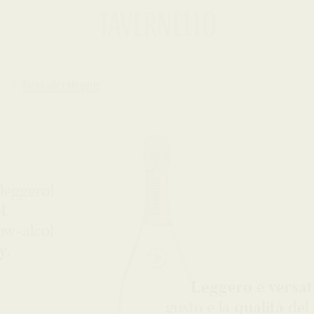
Torna alle categorie
r leggero!
ol
,
low‑alcol
ly
.
Leggero
e
versati
gusto e la
qualità
del
v