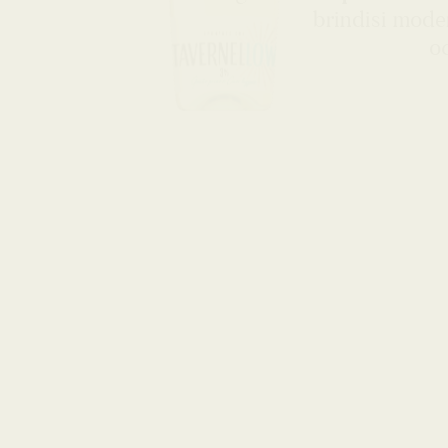
brindisi moder
occ