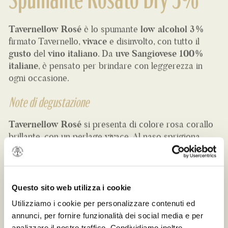
Tavernellow Rosé
è lo spumante
low alcohol
3%
firmato Tavernello,
vivace
e disinvolto, con tutto il
gusto
del
vino italiano
. Da
uve Sangiovese 100%
italiane
, è pensato per brindare con leggerezza in
ogni occasione.
Note di degustazione
Tavernellow
Rosé
si presenta di colore rosa corallo
brillante, con un perlage vivace. Al naso sprigiona
profumi di fragoline di bosco, ciliegia e fiori delicati. Al
palato il sorso è fresco e croccante, perfettamente
equilibrato tra una dolcezza discreta e una spiccata
acidità.
Questo sito web utilizza i cookie
Occasione di consumo
Utilizziamo i cookie per personalizzare contenuti ed
Tavernellow Rosé è perfetto per l’
aperitivo
, ideale da
annunci, per fornire funzionalità dei social media e per
sorseggiare in compagnia. Si abbina bene a finger
analizzare il nostro traffico. Condividiamo inoltre