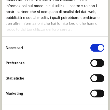
food, snack e piatti leggeri da condividere.
informazioni sul modo in cui utilizzi il nostro sito con i
nostri partner che si occupano di analisi dei dati web,
Bottiglia 750ml (3% VOL.)
pubblicità e social media, i quali potrebbero combinarle
con altre informazioni che hai fornito loro o che hanno
raccolto dal tuo utilizzo dei loro servizi.
Selezione
Necessari
del
consenso
Preferenze
Statistiche
Marketing