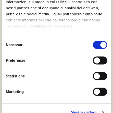
informazioni sul modo in cui utilizzi il nostro sito con i
nostri partner che si occupano di analisi dei dati web,
pubblicità e social media, i quali potrebbero combinarle
con altre informazioni che hai fornito loro o che hanno
raccolto dal tuo utilizzo dei loro servizi.
Un mondo di valori in cui sostenibilità,
etica e passione sono alla base di un
Selezione
Necessari
impegno quotidiano di Caviro e dei propri
del
consenso
soci viticoltori, da oltre 50 anni.
Preferenze
Leggi tutto
Statistiche
Maccio Capatonda e i
Marketing
pregiudizi
Mostra dettagli