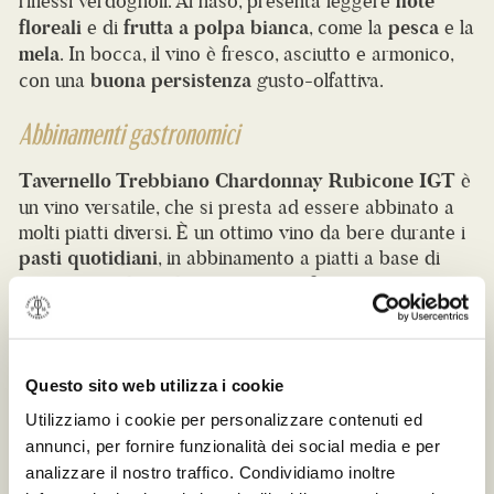
mela
. In bocca, il vino è fresco, asciutto e armonico,
con una
buona persistenza
gusto-olfattiva.
Abbinamenti gastronomici
Tavernello Trebbiano Chardonnay Rubicone IGT
è
un vino versatile, che si presta ad essere abbinato a
molti piatti diversi. È un ottimo vino da bere durante i
pasti quotidiani
, in abbinamento a piatti a base di
pasta, carni bianche, crostacei o formaggi
poco
stagionati. Grazie alla sua freschezza e alla sua
acidità, si abbina perfettamente anche a piatti leggeri
e estivi, come
insalate
e
antipasti
a base di pesce.
Bottiglia 750ml (12% VOL.)
Questo sito web utilizza i cookie
Utilizziamo i cookie per personalizzare contenuti ed
annunci, per fornire funzionalità dei social media e per
DISPONIBILE ANCHE
analizzare il nostro traffico. Condividiamo inoltre