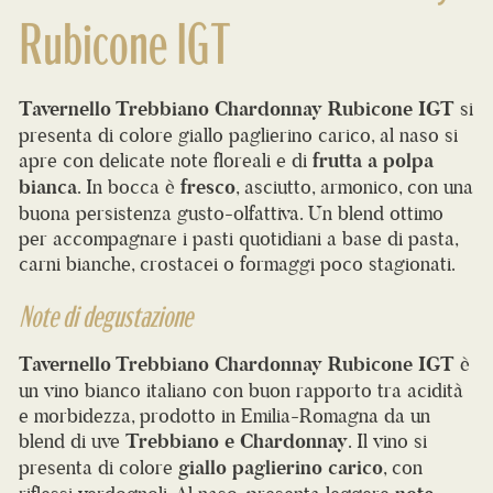
Rubicone IGT
Tavernello Trebbiano Chardonnay Rubicone IGT
si
presenta di colore giallo paglierino carico, al naso si
apre con delicate note floreali e di
frutta a polpa
bianca
. In bocca è
fresco
, asciutto, armonico, con una
buona persistenza gusto-olfattiva. Un blend ottimo
per accompagnare i pasti quotidiani a base di pasta,
carni bianche, crostacei o formaggi poco stagionati.
Note di degustazione
Tavernello Trebbiano Chardonnay Rubicone IGT
è
un vino bianco italiano con buon rapporto tra acidità
e morbidezza, prodotto in Emilia-Romagna da un
blend di uve
Trebbiano e Chardonnay
. Il vino si
presenta di colore
giallo paglierino carico
, con
riflessi verdognoli. Al naso, presenta leggere
note
floreali
e di
frutta a polpa bianca
, come la
pesca
e la