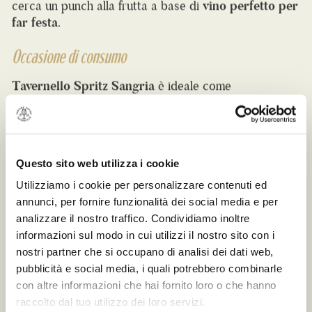
Occasione di consumo
Tavernello Spritz Sangria
è ideale come
fresco
aperitivo.
Un drink fruttato e leggero, perfetto
da gustare in compagnia a casa o in un momento di
festa. Si consiglia di servirlo freddo con ghiaccio,
aggiungendo frutta fresca a piacere, come mele o
pesche.
Questo sito web utilizza i cookie
Bottiglia 750ml (6,5% VOL.)
Utilizziamo i cookie per personalizzare contenuti ed
71 Kcal per serving (100ml)
annunci, per fornire funzionalità dei social media e per
analizzare il nostro traffico. Condividiamo inoltre
informazioni sul modo in cui utilizzi il nostro sito con i
nostri partner che si occupano di analisi dei dati web,
pubblicità e social media, i quali potrebbero combinarle
con altre informazioni che hai fornito loro o che hanno
raccolto dal tuo utilizzo dei loro servizi.