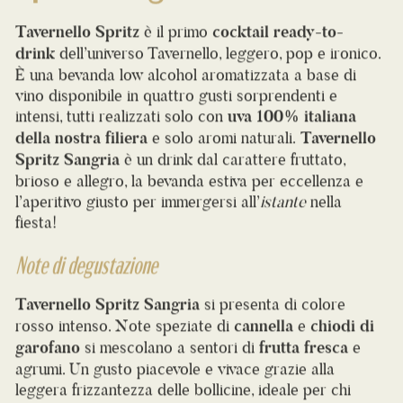
Tavernello Spritz
è il primo
cocktail ready-to-
drink
dell’universo Tavernello, leggero, pop e ironico.
È una bevanda low alcohol aromatizzata a base di
vino disponibile in quattro gusti sorprendenti e
intensi, tutti realizzati solo con
uva 100% italiana
della nostra filiera
e solo aromi naturali.
Tavernello
Spritz Sangria
è un drink dal carattere fruttato,
brioso e allegro, la bevanda estiva per eccellenza e
l’aperitivo giusto per immergersi all’
istante
nella
fiesta!
Note di degustazione
Tavernello Spritz Sangria
si presenta di colore
rosso intenso. Note speziate di
cannella
e
chiodi di
garofano
si mescolano a sentori di
frutta fresca
e
agrumi. Un gusto piacevole e vivace grazie alla
leggera frizzantezza delle bollicine, ideale per chi
cerca un punch alla frutta a base di
vino perfetto per
far festa
.